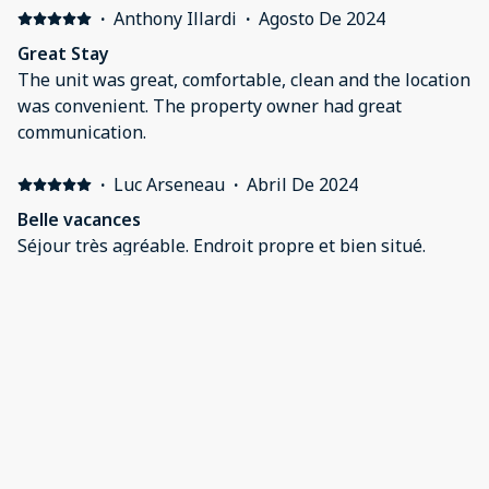
·
Anthony Illardi
·
Agosto De 2024
Great Stay
The unit was great, comfortable, clean and the location
was convenient. The property owner had great
communication.
·
Luc Arseneau
·
Abril De 2024
Belle vacances
Séjour très agréable. Endroit propre et bien situé.
·
Jane Fields
·
Abril De 2024
Accomadations exactly as described.
Perfect for our requirements
Mostrar todos los 7 opiniones