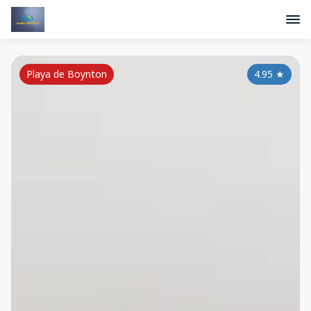
Playa de Boynton
4.95
★