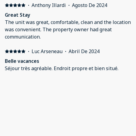
·
Anthony Illardi
·
Agosto De 2024
Great Stay
The unit was great, comfortable, clean and the location
was convenient. The property owner had great
communication.
·
Luc Arseneau
·
Abril De 2024
Belle vacances
Séjour très agréable. Endroit propre et bien situé.
·
Jane Fields
·
Abril De 2024
Accomadations exactly as described.
Perfect for our requirements
Mostrar todas as 7 avaliações