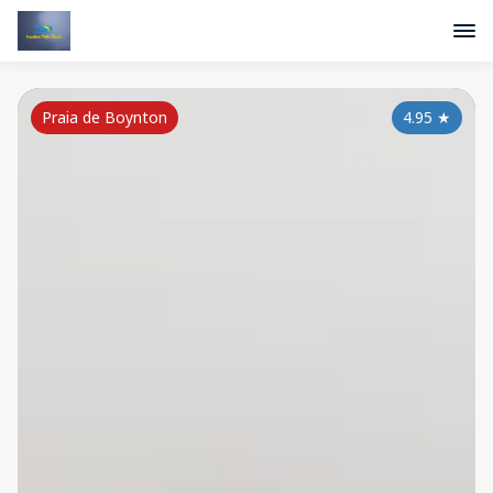
Praia de Boynton
4.95
★